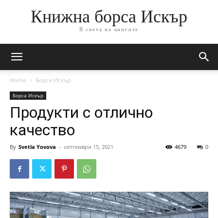
Книжна борса Искър
В света на книгите
Home
Борса Искър
Борса Искър
Продукти с отлично
качество
By
Svetla Yovova
-
септември 15, 2021
4679
0