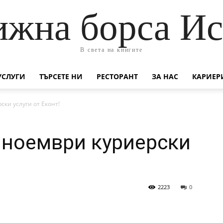
жна борса И
В света на книгите
УСЛУГИ
ТЪРСЕТЕ НИ
РЕСТОРАНТ
ЗА НАС
КАРИЕР
ки услуги от Еконт!
 ноември куриерски
2223
0