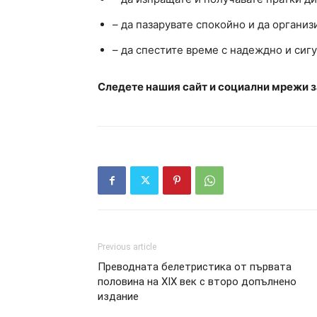
– да пазарувате спокойно и да организ
– да спестите време с надеждно и сиг
Следете нашия сайт и социални мрежи за
Previous article
Преводната белетристика от първата
половина на ХІХ век с второ допълнено
издание