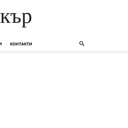
скър
И
КОНТАКТИ