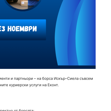
иенти и партньори – на борса Искър–Сиела съвсем
ните куриерски услуги на Еконт.
ректно от борсата;