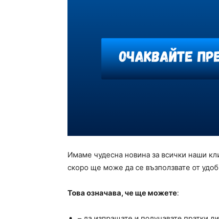
Имаме чудесна новина за всички наши кл
скоро ще може да се възползвате от удоб
Това означава, че ще можете
:
– да изпращате и получавате пратки ди