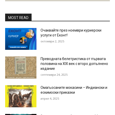
MOST READ
Очаквайте през ноември куриерски
услуги от Еконт!
октомври 2, 2025
Преводната белетристика от първата
половина на ХІХ век с второ допълнено
издание
септември 24, 2025
Омагьосаните мокасини – Индиански и
ескимоски приказки
април 4, 2025