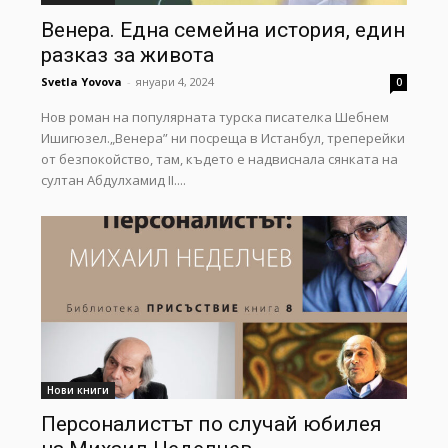
Венера. Една семейна история, един
разказ за живота
Svetla Yovova
-
януари 4, 2024
0
Нов роман на популярната турска писателка Шебнем
Ишигюзел.„Венера” ни посреща в Истанбул, треперейки
от безпокойство, там, където е надвиснала сянката на
султан Абдулхамид II....
Нови книги
Персоналистът по случай юбилея