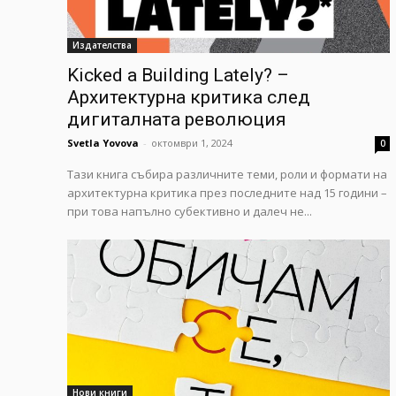
Издателства
Kicked a Building Lately? –
Архитектурна критика след
дигиталната революция
Svetla Yovova
-
октомври 1, 2024
0
Тази книга събира различните теми, роли и формати на
архитектурна критика през последните над 15 години –
при това напълно субективно и далеч не...
Нови книги