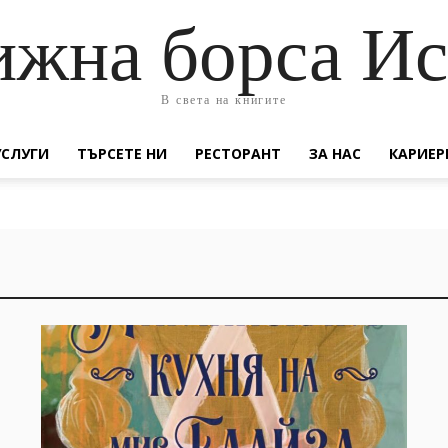
жна борса И
В света на книгите
УСЛУГИ
ТЪРСЕТЕ НИ
РЕСТОРАНТ
ЗА НАС
КАРИЕР