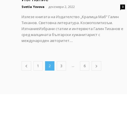
Svetla Yovova
-
декември 2, 2022
0
Излезе книгата на Издателство „Кралица Маб“ Галин
Тиханов. Световна литература. Космополитизъм.
ИзгнаниеИзбрани статии и интервюта Галин Тиханов е
сред малцината български хуманитарист с
международен авторитет....
...
1
2
3
6