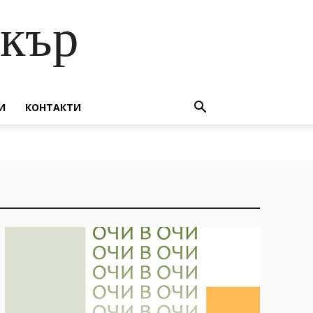
скър
И
КОНТАКТИ