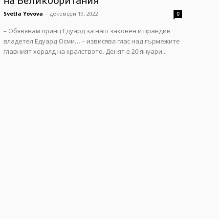
на Великобритания
Svetla Yovova
-
декември 19, 2022
0
– Обявявам принц Едуард за наш законен и правдив
владетел Едуард Осми… – извисява глас над гърмежите
главният хералд на кралството. Денят е 20 януари...