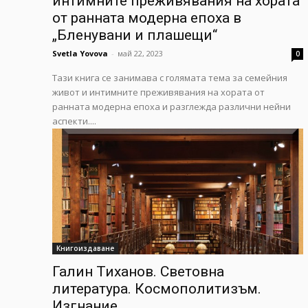
интимните преживявания на хората
от ранната модерна епоха в
„Бленувани и плашещи“
Svetla Yovova
-
май 22, 2023
0
Тази книга се занимава с голямата тема за семейния
живот и интимните преживявания на хората от
ранната модерна епоха и разглежда различни нейни
аспекти....
Книгоиздаване
Галин Тиханов. Световна
литература. Космополитизъм.
Изгнание