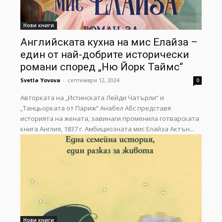
Нови книги
Английската кухна на мис Елайза –
един от най-добрите исторически
романи според „Ню Йорк Таймс“
Svetla Yovova
-
септември 12, 2024
0
Авторката на „Истинската Лейди Чатърли“ и
„Танцьорката от Париж“ Анабел Абс представя
историята на жената, завинаги променила готварската
книга Англия, 1837 г. Амбициозната мис Елайза Актън...
Нови книги