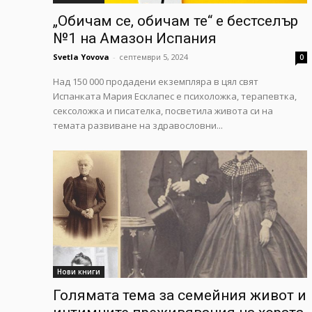
„Обичам се, обичам те“ е бестселър
№1 на Амазон Испания
Svetla Yovova
-
септември 5, 2024
0
Над 150 000 продадени екземпляра в цял свят
Испанката Мария Есклапес е психоложка, терапевтка,
сексоложка и писателка, посветила живота си на
темата развиване на здравословни...
Нови книги
Голямата тема за семейния живот и