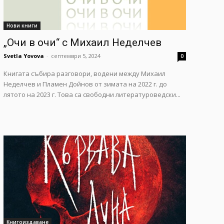
Нови книги
„Очи в очи“ с Михаил Неделчев
Svetla Yovova
-
септември 5, 2024
0
Книгата събира разговори, водени между Михаил
Неделчев и Пламен Дойнов от зимата на 2022 г. до
лятото на 2023 г. Това са свободни литературоведски...
Книгоиздаване