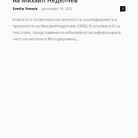
на Михаил Неделчев
Svetla Yovova
-
декември 19, 2022
0
Книгата е посветена на личността, изследванията и
приносите на МихаилНеделчев (1942). В основата й са
текстове, представени на юбилейнатаконференция в
чест на неговата 80-годишнина,...