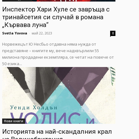
Инспектор Хари Хуле се завръща с
тринайсетия си случай в романа
„Кървава луна“
Svetla Yovova
-
май 22, 2023
0
Норвежецът Ю Несбьо отдавна няма нужда от
представяне – книгите му, вече надхвърлили 55
милиона продадени екземпляра, се четат на повече от
50 езика...
Нови книги
Историята на най-скандалния крал