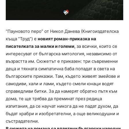
“Пауновото перо” от Никол Данева (Книгоиздателска
къща “Труд”) е
новият роман-приказка на
писателката за малки и големи
, за всички, които се
интересуват от българска митология, независимо от
възрастта им. Сюжетът е приказен: три съвременни
деца и тяхната симпатична баба попадат в света на
българските приказки. Там, където живеят змейове и
самодиви, хали и лами, където смели юнаци водят
справедливи битки. За да намерят обратно пътя към
дома, те ще трябва да преминат през редица
изпитания, да се научат никога да не падат духом, да
бъдат храбри и изобретателни, а още великодушни и
състрадателни.
В сюжета на романа са вплетени български народни