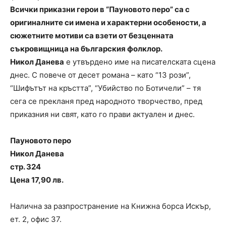
Всички приказни герои в “Пауновото перо” са с
оригиналните си имена и характерни особености, а
сюжетните мотиви са взети от безценната
съкровищница на българския фолклор.
Никол Данева
е утвърдено име на писателската сцена
днес. С повече от десет романа – като “13 рози”,
“Шифътът на кръстта”, “Убийство по Ботичели” – тя
сега се прекланя пред народното творчество, пред
приказния ни свят, като го прави актуален и днес.
Пауновото перо
Никол Данева
стр. 324
Цена 17,90 лв.
Налична за разпространение на Книжна борса Искър,
ет. 2, офис 37.