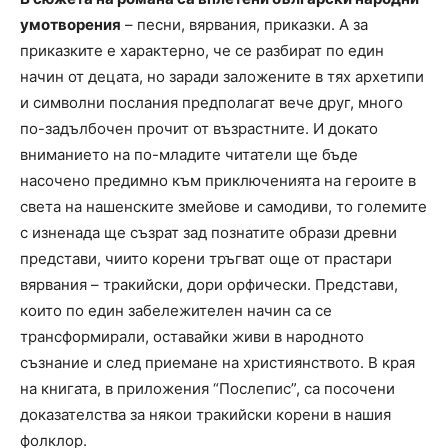
умотворения
– песни, вярвания, приказки. А за
приказките е характерно, че се разбират по един
начин от децата, но заради заложените в тях архетипи
и символни послания предполагат вече друг, много
по-задълбочен прочит от възрастните. И докато
вниманието на по-младите читатели ще бъде
насочено предимно към приключенията на героите в
света на нашенските змейове и самодиви, то големите
с изненада ще съзрат зад познатите образи древни
представи, чиито корени тръгват още от прастари
вярвания – тракийски, дори орфически. Представи,
които по един забележителен начин са се
трансформирали, оставайки живи в народното
съзнание и след приемане на християнството. В края
на книгата, в приложения “Послепис”, са посочени
доказателства за някои тракийски корени в нашия
фолклор.