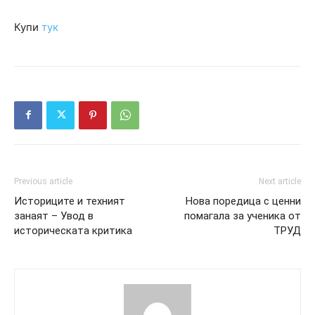
Купи
тук
Previous article
Next article
Историците и техният
Нова поредица с ценни
занаят – Увод в
помагала за ученика от
историческата критика
ТРУД