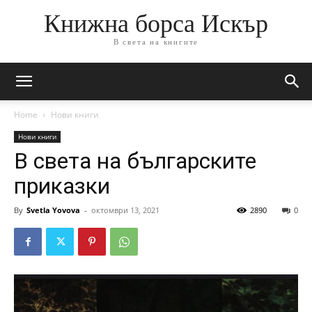
Книжна борса Искър
В света на книгите
Home
Нови книги
Нови книги
В света на българските
приказки
By
Svetla Yovova
-
октомври 13, 2021
2890
0